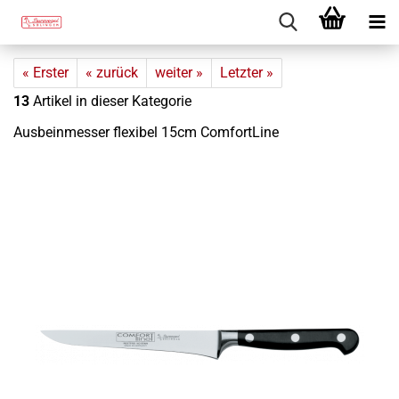
« Erster
« zurück
weiter »
Letzter »
13
Artikel in dieser Kategorie
Aus­bein­mes­ser fle­xi­bel 15cm Com­fort­Li­ne