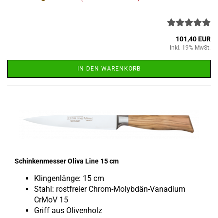
101,40 EUR
inkl. 19% MwSt.
IN DEN WARENKORB
Schin­ken­mes­ser Oliva Line 15 cm
Klin­gen­län­ge: 15 cm
Stahl: rost­frei­er Chrom-​Molybdän-Vanadium
CrMoV 15
Griff aus Oli­ven­holz