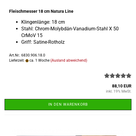
Fleisch­mes­ser 18 cm Na­tu­ra Line
Klin­gen­län­ge: 18 cm
Stahl: Chrom-​Molybdän-Vanadium-Stahl X 50
CrMoV 15
Griff: Satine-​Rotholz
Art.Nr.: 6830.906.18.0
Lieferzeit:
ca. 1 Woche
(Ausland abweichend)
88,10 EUR
inkl. 19% MwSt.
IN DEN WARENKORB