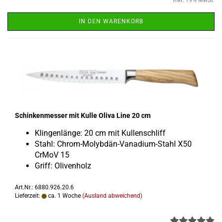
inkl. 19% MwSt.
IN DEN WARENKORB
Schin­ken­mes­ser mit Kulle Oliva Line 20 cm
Klin­gen­län­ge: 20 cm mit Kul­len­schliff
Stahl: Chrom-​Molybdän-Vanadium-Stahl X50
CrMoV 15
Griff: Oli­ven­holz
Art.Nr.: 6880.926.20.6
Lieferzeit:
ca. 1 Woche
(Ausland abweichend)