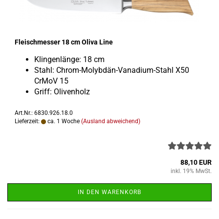
Fleisch­mes­ser 18 cm Oliva Line
Klin­gen­län­ge: 18 cm
Stahl: Chrom-​Molybdän-Vanadium-Stahl X50
CrMoV 15
Griff: Oli­ven­holz
Art.Nr.: 6830.926.18.0
Lieferzeit:
ca. 1 Woche
(Ausland abweichend)
88,10 EUR
inkl. 19% MwSt.
IN DEN WARENKORB