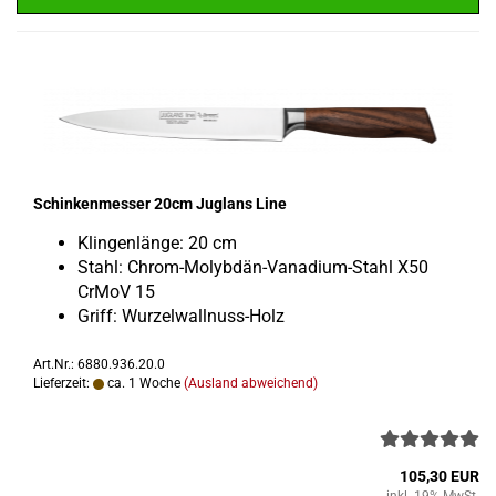
Schin­ken­mes­ser 20cm Jug­lans Line
Klin­gen­län­ge: 20 cm
Stahl: Chrom-​Molybdän-Vanadium-Stahl X50
CrMoV 15
Griff: Wurzelwallnuss-​Holz
Art.Nr.: 6880.936.20.0
Lieferzeit:
ca. 1 Woche
(Ausland abweichend)
105,30 EUR