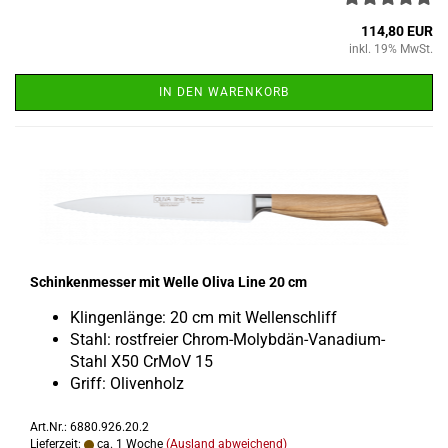
114,80 EUR
inkl. 19% MwSt.
IN DEN WARENKORB
Schin­ken­mes­ser mit Welle Oliva Line 20 cm
Klin­gen­län­ge: 20 cm mit Wel­len­schliff
Stahl: rost­frei­er Chrom-​Molybdän-Vanadium-
Stahl X50 CrMoV 15
Griff: Oli­ven­holz
Art.Nr.: 6880.926.20.2
Lieferzeit:
ca. 1 Woche
(Ausland abweichend)