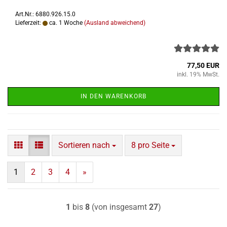
Art.Nr.: 6880.926.15.0
Lieferzeit:
ca. 1 Woche
(Ausland abweichend)
77,50 EUR
inkl. 19% MwSt.
IN DEN WARENKORB
Sortieren nach
pro Seite
Sortieren nach
8 pro Seite
1
2
3
4
»
1
bis
8
(von insgesamt
27
)