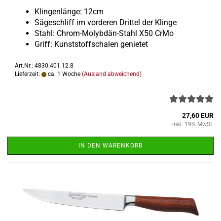
Klin­gen­län­ge: 12cm
Sä­ge­schliff im vor­de­ren Drit­tel der Klin­ge
Stahl: Chrom-​Molybdän-Stahl X50 CrMo
Griff: Kunst­stoff­scha­len ge­nie­tet
Art.Nr.: 4830.401.12.8
Lieferzeit:
ca. 1 Woche
(Ausland abweichend)
27,60 EUR
inkl. 19% MwSt.
IN DEN WARENKORB