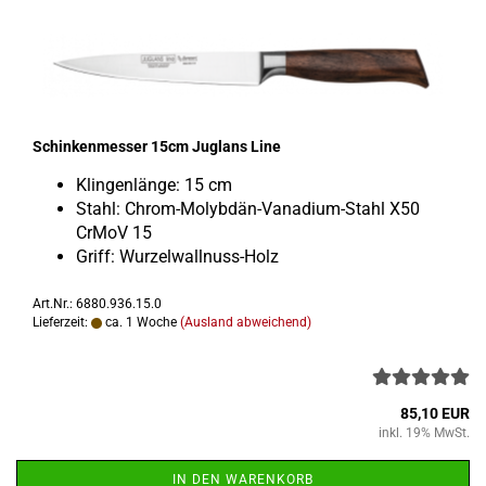
Schin­ken­mes­ser 15cm Jug­lans Line
Klin­gen­län­ge: 15 cm
Stahl: Chrom-​Molybdän-Vanadium-Stahl X50
CrMoV 15
Griff: Wurzelwallnuss-​Holz
Art.Nr.: 6880.936.15.0
Lieferzeit:
ca. 1 Woche
(Ausland abweichend)
85,10 EUR
inkl. 19% MwSt.
IN DEN WARENKORB