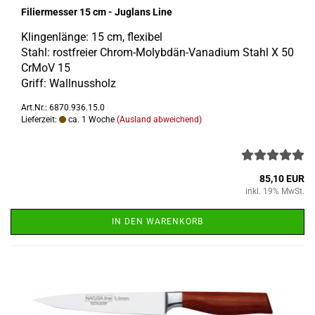
Fi­lier­mes­ser 15 cm - Jug­lans Line
Klin­gen­län­ge: 15 cm, fle­xi­bel
Stahl: rost­frei­er Chrom-​Molybdän-Vanadium Stahl X 50
CrMoV 15
Griff: Wall­nuss­holz
Art.Nr.: 6870.936.15.0
Lieferzeit:
ca. 1 Woche
(Ausland abweichend)
85,10 EUR
inkl. 19% MwSt.
IN DEN WARENKORB