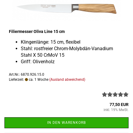
Fi­lier­mes­ser Oliva Line 15 cm
Klin­gen­län­ge: 15 cm, fle­xi­bel
Stahl: rost­frei­er Chrom-​Molybdän-Vanadium
Stahl X 50 CrMoV 15
Griff: Oli­ven­holz
Art.Nr.: 6870.926.15.0
Lieferzeit:
ca. 1 Woche
(Ausland abweichend)
77,50 EUR
inkl. 19% MwSt.
IN DEN WARENKORB