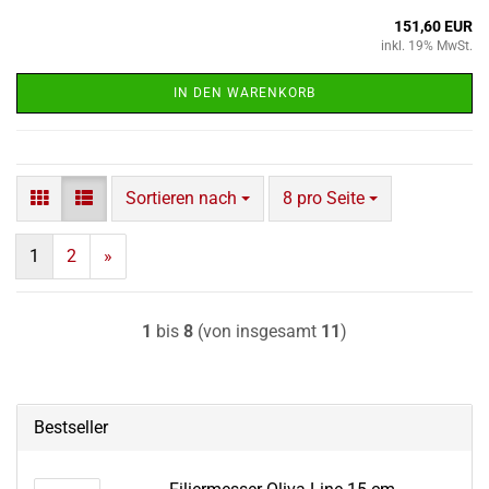
151,60 EUR
inkl. 19% MwSt.
IN DEN WARENKORB
Sortieren nach
pro Seite
Sortieren nach
8 pro Seite
1
2
»
1
bis
8
(von insgesamt
11
)
Bestseller