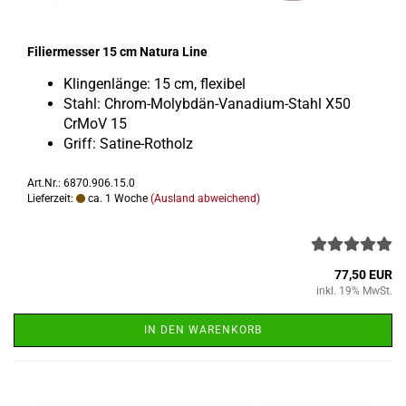
Fi­lier­mes­ser 15 cm Na­tu­ra Line
Klin­gen­län­ge: 15 cm, fle­xi­bel
Stahl: Chrom-​Molybdän-Vanadium-Stahl X50
CrMoV 15
Griff: Satine-​Rotholz
Art.Nr.: 6870.906.15.0
Lieferzeit:
ca. 1 Woche
(Ausland abweichend)
77,50 EUR
inkl. 19% MwSt.
IN DEN WARENKORB