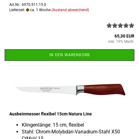
Art.Nr.: 6970.911.15.0
Lieferzeit:
ca. 1 Woche
(Ausland abweichend)
65,30 EUR
inkl. 19% MwSt.
IN DEN WARENKORB
Aus­bein­mes­ser fle­xi­bel 15cm Na­tu­ra Line
Klin­gen­län­ge: 15 cm, fle­xi­bel
Stahl: Chrom-​Molybdän-Vanadium-Stahl X50
CrMoV 15