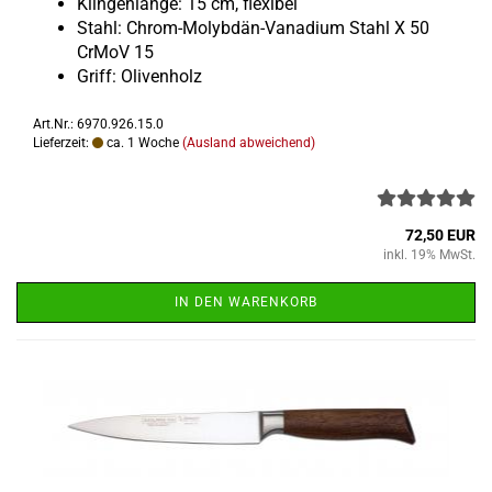
Klin­gen­län­ge: 15 cm, fle­xi­bel
Stahl: Chrom-​Molybdän-Vanadium Stahl X 50
CrMoV 15
Griff: Oli­ven­holz
Art.Nr.: 6970.926.15.0
Lieferzeit:
ca. 1 Woche
(Ausland abweichend)
72,50 EUR
inkl. 19% MwSt.
IN DEN WARENKORB