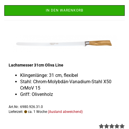
IN DEN WARENKORB
Lachs­mes­ser 31cm Oliva Line
Klin­gen­län­ge: 31 cm, fle­xi­bel
Stahl: Chrom-​Molybdän-Vanadium-Stahl X50
CrMoV 15
Griff: Oli­ven­holz
Art.Nr.: 6980.926.31.0
Lieferzeit:
ca. 1 Woche
(Ausland abweichend)