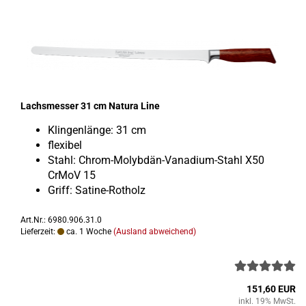
Lachs­mes­ser 31 cm Na­tu­ra Line
Klin­gen­län­ge: 31 cm
fle­xi­bel
Stahl: Chrom-​Molybdän-Vanadium-Stahl X50
CrMoV 15
Griff: Satine-​Rotholz
Art.Nr.: 6980.906.31.0
Lieferzeit:
ca. 1 Woche
(Ausland abweichend)
151,60 EUR
inkl. 19% MwSt.