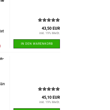
rie
43,50 EUR
tet
inkl. 19% MwSt.
IN DEN WARENKORB
)
en­
bdän
45,10 EUR
inkl. 19% MwSt.