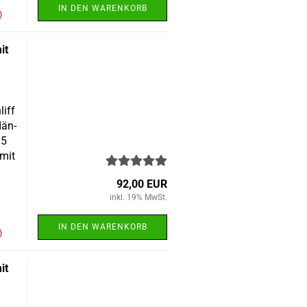
IN DEN WARENKORB
)
it
liff
dän-
15
 mit
92,00 EUR
inkl. 19% MwSt.
IN DEN WARENKORB
)
it