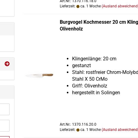
Art.Nr.: 1370.116.18.0
Lieferzeit:
ca. 1 Woche
(Ausland abweichend
Burg­vo­gel Koch­mes­ser 20 cm Klin­g
Oli­ven­holz
Klin­gen­län­ge: 20 cm
ge­stanzt
Stahl: rost­frei­er Chrom-​Moly
Stahl X 50 CrMo
Griff: Oli­ven­holz
her­ge­stellt in So­lin­gen
Art.Nr.: 1370.116.20.0
Lieferzeit:
ca. 1 Woche
(Ausland abweichend