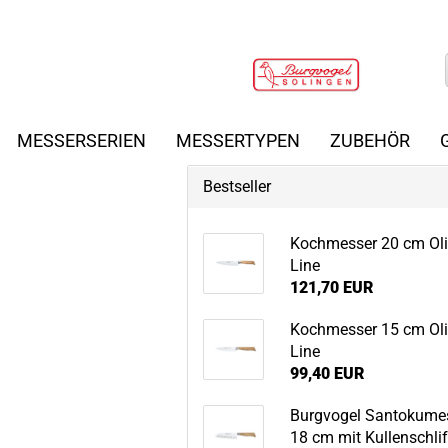
MESSERSERIEN
MESSERTYPEN
ZUBEHÖR
Bestseller
Koch­mes­ser 20 cm Ol
Line
121,70 EUR
Koch­mes­ser 15 cm Ol
Line
99,40 EUR
Burg­vo­gel San­to­ku­me
18 cm mit Kul­len­schli