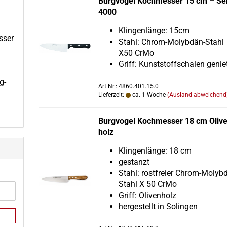
Burg­vo­gel Koch­mes­ser 15 cm – Se
4000
Klin­gen­län­ge: 15cm
s­ser
Stahl: Chrom-​Molybdän-Stahl
X50 CrMo
Griff: Kunst­stoff­scha­len ge­nie­
g­
Art.Nr.: 4860.401.15.0
Lieferzeit:
ca. 1 Woche
(Ausland abweichend
Burg­vo­gel Koch­mes­ser 18 cm Oli­v
holz
Klin­gen­län­ge: 18 cm
ge­stanzt
Stahl: rost­frei­er Chrom-​Moly
Stahl X 50 CrMo
Griff: Oli­ven­holz
her­ge­stellt in So­lin­gen