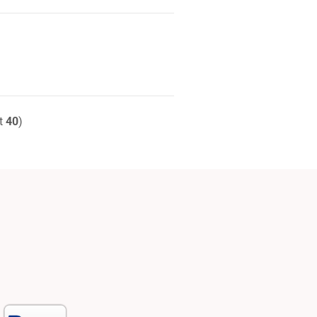
t
40
)