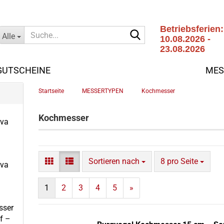
Betriebsferien:
Suche...
Alle
10.08.2026 -
23.08.2026
Letzter
Versandtag:
GUTSCHEINE
MES
07.08.2026
»
»
Startseite
MESSERTYPEN
Kochmesser
Kochmesser
iva
Sortieren nach
pro Seite
Sortieren nach
8 pro Seite
iva
1
2
3
4
5
»
s­ser
ff –