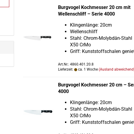
Burg­vo­gel Koch­mes­ser 20 cm mit
Wel­len­schliff – Serie 4000
Klin­gen­län­ge: 20cm
Wel­len­schliff
Stahl: Chrom-​Molybdän-Stahl
X50 CrMo
Griff: Kunst­stoff­scha­len ge­nie­
Art.Nr.: 4860.401.20.8
Lieferzeit:
ca. 1 Woche
(Ausland abweichend
Burg­vo­gel Koch­mes­ser 20 cm – Se
4000
Klin­gen­län­ge: 20cm
Stahl: Chrom-​Molybdän-Stahl
X50 CrMo
Griff: Kunst­stoff­scha­len ge­nie­