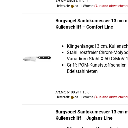
Art.Nr.: 4860.401.20.0
Lieferzeit:
ca. 1 Woche
(Ausland abweichend
Burg­vo­gel San­to­ku­mes­ser 13 cm m
Kul­len­schliff – Com­fort Line
Klin­gen­län­ge:13 cm, Kul­len­sch
Stahl: rost­frei­er Chrom-​Molyb
Vanadium Stahl X 50 CrMoV 
Griff: POM-​Kunststoffschalen
Edel­stahl­nie­ten
Art.Nr.: 6100.911.13.6
Lieferzeit:
ca. 1 Woche
(Ausland abweichend
Burg­vo­gel San­to­ku­mes­ser 13 cm m
Kul­len­schliff – Jug­lans Line