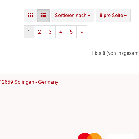
Sortieren nach
pro Seite
Sortieren nach
8 pro Seite
1
2
3
4
5
»
1
bis
8
(von insgesam
42659 Solingen - Germany