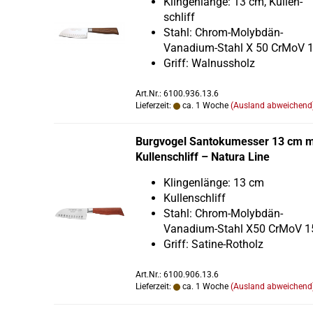
Klin­gen­län­ge: 13 cm, Kul­len­
schliff
Stahl: Chrom-​Molybdän-
Vanadium-Stahl X 50 CrMoV 
Griff: Wal­nuss­holz
Art.Nr.: 6100.936.13.6
Lieferzeit:
ca. 1 Woche
(Ausland abweichend
Burg­vo­gel San­to­ku­mes­ser 13 cm m
Kul­len­schliff – Na­tu­ra Line
Klin­gen­län­ge: 13 cm
Kul­len­schliff
Stahl: Chrom-​Molybdän-
Vanadium-Stahl X50 CrMoV 1
Griff: Satine-​Rotholz
Art.Nr.: 6100.906.13.6
Lieferzeit:
ca. 1 Woche
(Ausland abweichend