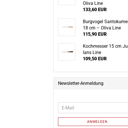
Oliva Line
133,60 EUR
Burg­vo­gel San­to­ku­me
18 cm – Oliva Line
115,90 EUR
Koch­mes­ser 15 cm Ju
lans Line
109,50 EUR
Newsletter-Anmeldung
WEITER
E-
ZUR
Mail
NEWSLETTER-
ANMELDEN
ANMELDUNG