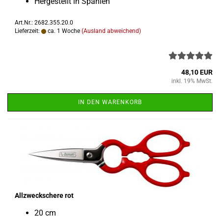
Her­ge­stellt in Spa­ni­en
Art.Nr.: 2682.355.20.0
Lieferzeit:
ca. 1 Woche
(Ausland abweichend)
48,10 EUR
inkl. 19% MwSt.
IN DEN WARENKORB
All­zweck­sche­re rot
20 cm