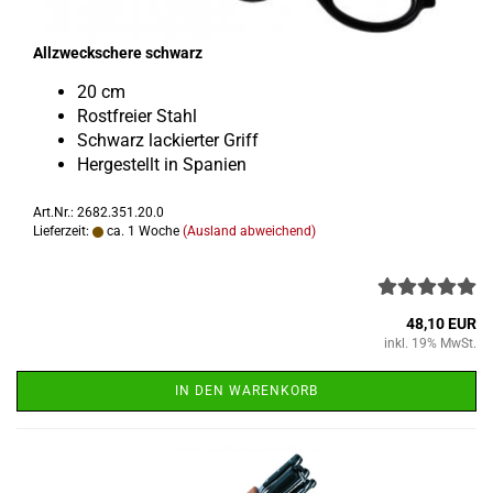
All­zweck­sche­re schwarz
20 cm
Rost­frei­er Stahl
Schwarz la­ckier­ter Griff
Her­ge­stellt in Spa­ni­en
Art.Nr.: 2682.351.20.0
Lieferzeit:
ca. 1 Woche
(Ausland abweichend)
48,10 EUR
inkl. 19% MwSt.
IN DEN WARENKORB