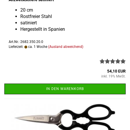
20 cm
Rost­frei­er Stahl
sa­ti­niert
Her­ge­stellt in Spa­ni­en
Art.Nr.: 2682.350.20.0
Lieferzeit:
ca. 1 Woche
(Ausland abweichend)
54,10 EUR
inkl. 19% MwSt.
IN DEN WARENKORB