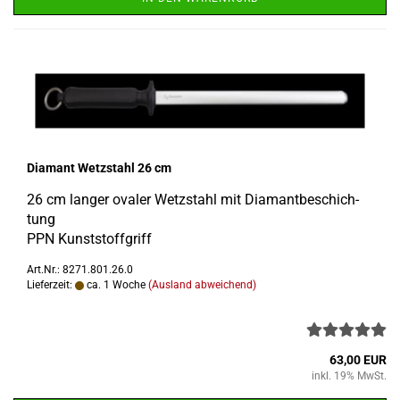
Dia­mant Wetz­stahl 26 cm
26 cm lan­ger ova­ler Wetz­stahl mit Dia­mant­be­schich­
tung
PPN Kunst­stoff­griff
Art.Nr.: 8271.801.26.0
Lieferzeit:
ca. 1 Woche
(Ausland abweichend)
63,00 EUR
inkl. 19% MwSt.