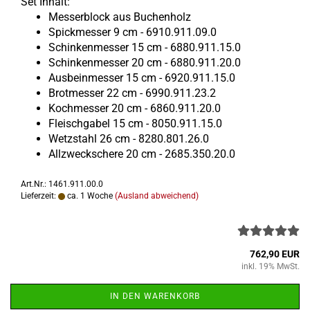
Set In­halt:
Mes­ser­block aus Bu­chen­holz
Spick­mes­ser 9 cm - 6910.911.09.0
Schin­ken­mes­ser 15 cm - 6880.911.15.0
Schin­ken­mes­ser 20 cm - 6880.911.20.0
Aus­bein­mes­ser 15 cm - 6920.911.15.0
Brot­mes­ser 22 cm - 6990.911.23.2
Koch­mes­ser 20 cm - 6860.911.20.0
Fleisch­ga­bel 15 cm - 8050.911.15.0
Wetz­stahl 26 cm - 8280.801.26.0
All­zweck­sche­re 20 cm - 2685.350.20.0
Art.Nr.: 1461.911.00.0
Lieferzeit:
ca. 1 Woche
(Ausland abweichend)
762,90 EUR
inkl. 19% MwSt.
IN DEN WARENKORB