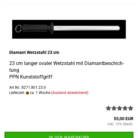
Dia­mant Wetz­stahl 23 cm
23 cm lan­ger ova­ler Wetz­stahl mit Dia­mant­be­schich­
tung
PPN Kunst­stoff­griff
Art.Nr.: 8271.801.23.0
Lieferzeit:
ca. 1 Woche
(Ausland abweichend)
55,00 EUR
inkl. 19% MwSt.
IN DEN WARENKORB