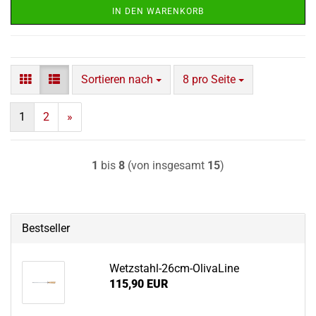
IN DEN WARENKORB
Sortieren nach
pro Seite
Sortieren nach
8 pro Seite
1
2
»
1
bis
8
(von insgesamt
15
)
Bestseller
Wetzstahl-​26cm-OlivaLine
115,90 EUR