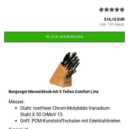
516,10 EUR
inkl. 19% MwSt.
IN DEN WARENKORB
Burg­vo­gel Mes­ser­block mit 9 Tei­len Com­fort Line
Mes­ser:
Stahl: rost­frei­er Chrom-​Molybdän-Vanadium
Stahl X 50 CrMoV 15
Griff: POM-​Kunststoffschalen mit Edel­stahl­nie­ten