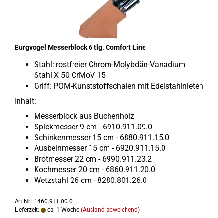
Burg­vo­gel Mes­ser­block 6 tlg. Com­fort Line
Stahl: rost­frei­er Chrom-​Molybdän-Vanadium
Stahl X 50 CrMoV 15
Griff: POM-​Kunststoffschalen mit Edel­stahl­nie­ten
In­halt:
Mes­ser­block aus Bu­chen­holz
Spick­mes­ser 9 cm - 6910.911.09.0
Schin­ken­mes­ser 15 cm - 6880.911.15.0
Aus­bein­mes­ser 15 cm - 6920.911.15.0
Brot­mes­ser 22 cm - 6990.911.23.2
Koch­mes­ser 20 cm - 6860.911.20.0
Wetz­stahl 26 cm - 8280.801.26.0
Art.Nr.: 1460.911.00.0
Lieferzeit:
ca. 1 Woche
(Ausland abweichend)