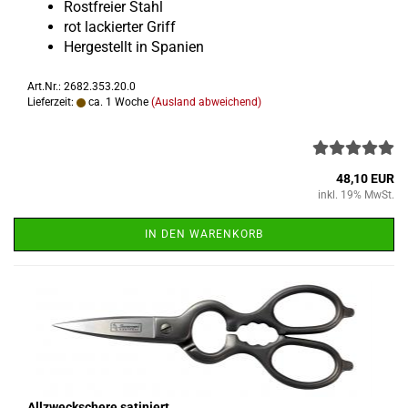
Rost­frei­er Stahl
rot la­ckier­ter Griff
Her­ge­stellt in Spa­ni­en
Art.Nr.: 2682.353.20.0
Lieferzeit:
ca. 1 Woche
(Ausland abweichend)
48,10 EUR
inkl. 19% MwSt.
IN DEN WARENKORB
All­zweck­sche­re sa­ti­niert