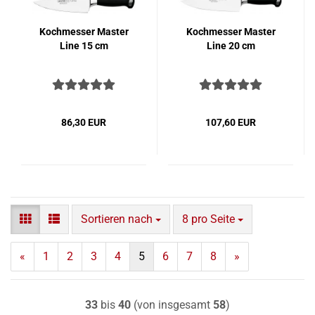
Koch­mes­ser Mas­ter
Koch­mes­ser Mas­ter
Line 15 cm
Line 20 cm
86,30 EUR
107,60 EUR
Sortieren nach
pro Seite
Sortieren nach
8 pro Seite
«
1
2
3
4
5
6
7
8
»
33
bis
40
(von insgesamt
58
)