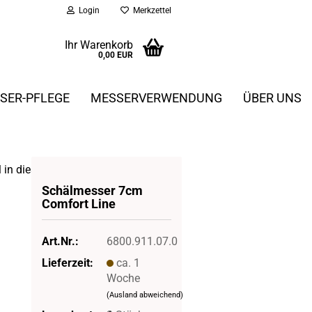
Login
Merkzettel
Ihr Warenkorb
0,00 EUR
SER-PFLEGE
MESSERVERWENDUNG
ÜBER UNS
l in dieser Kategorie
Schäl­mes­ser 7cm
Com­fort Line
Art.Nr.:
6800.911.07.0
Lieferzeit:
ca. 1
Woche
(Ausland abweichend)