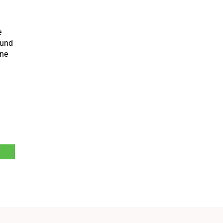
e
 und
ine
t