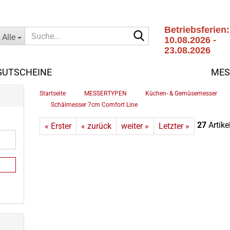
Betriebsferien:
Suche...
Alle
10.08.2026 -
23.08.2026
Letzter
Versandtag:
GUTSCHEINE
MES
07.08.2026
»
»
Startseite
MESSERTYPEN
Küchen- & Gemüsemesser
»
Schälmesser 7cm Comfort Line
27
Artike
« Erster
« zurück
weiter »
Letzter »