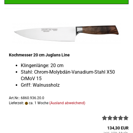
Koch­mes­ser 20 cm Jug­lans Line
Klin­gen­län­ge: 20 cm
Stahl: Chrom-​Molybdän-Vanadium-Stahl X50
CrMoV 15
Griff: Wal­nuss­holz
Art.Nr.: 6860.936.20.0
Lieferzeit:
ca. 1 Woche
(Ausland abweichend)
134,30 EUR