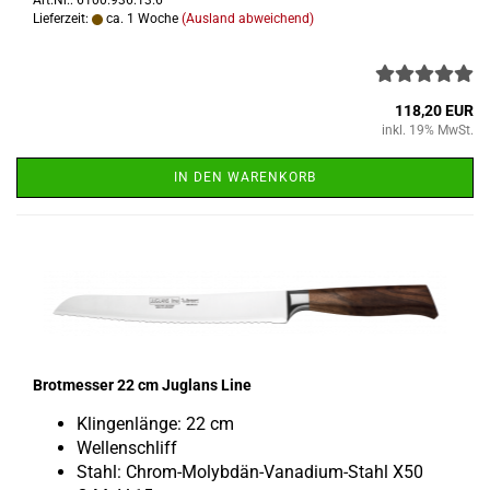
Lieferzeit:
ca. 1 Woche
(Ausland abweichend)
118,20 EUR
inkl. 19% MwSt.
IN DEN WARENKORB
Brot­mes­ser 22 cm Jug­lans Line
Klin­gen­län­ge: 22 cm
Wel­len­schliff
Stahl: Chrom-​Molybdän-Vanadium-Stahl X50