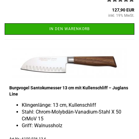
127,90 EUR
inkl. 19% MwSt.
IN DEN WARENKORB
Burg­vo­gel San­to­ku­mes­ser 13 cm mit Kul­len­schliff – Jug­lans
Line
Klin­gen­län­ge: 13 cm, Kul­len­schliff
Stahl: Chrom-​Molybdän-Vanadium-Stahl X 50
CrMoV 15
Griff: Wal­nuss­holz
Art.Nr.: 6100.936.13.6