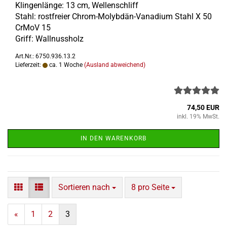
Klin­gen­län­ge: 13 cm, Wel­len­schliff
Stahl: rost­frei­er Chrom-​Molybdän-Vanadium Stahl X 50
CrMoV 15
Griff: Wall­nuss­holz
Art.Nr.: 6750.936.13.2
Lieferzeit:
ca. 1 Woche
(Ausland abweichend)
74,50 EUR
inkl. 19% MwSt.
IN DEN WARENKORB
Sortieren nach
pro Seite
Sortieren nach
8 pro Seite
«
1
2
3