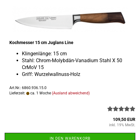
Koch­mes­ser 15 cm Jug­lans Line
Klin­gen­län­ge: 15 cm
Stahl: Chrom-​Molybdän-Vanadium Stahl X 50
CrMoV 15
Griff: Wurzelwallnuss-​Holz
Art.Nr.: 6860.936.15.0
Lieferzeit:
ca. 1 Woche
(Ausland abweichend)
109,50 EUR
inkl. 19% MwSt.
IN DEN WARENKORB