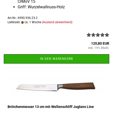
CrMoV 15
Griff: Wurzelwallnuss-​Holz
Art.Nr.: 6990.936.23.2
Lieferzeit:
ca. 1 Woche
(Ausland abweichend)
120,80 EUR
inkl. 19% MwSt.
IN DEN WARENKORB
Bröt­chen­mes­ser 13 cm mit Wel­len­schliff Jug­lans Line