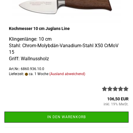
Koch­mes­ser 10 cm Jug­lans Line
Klin­gen­län­ge: 10 cm
Stahl: Chrom-​Molybdän-Vanadium-Stahl X50 CrMoV
15
Griff: Wall­nuss­holz
Art.Nr.: 6860.936.10.0
Lieferzeit:
ca. 1 Woche
(Ausland abweichend)
106,50 EUR
inkl. 19% MwSt.
IN DEN WARENKORB