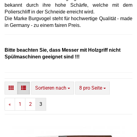
bekannt durch ihre hohe Schärfe, welche mit dem
Polierschliff in der Schneide erreicht wird.
Die Marke Burgvogel steht für hochwertige Qualität - made
in Germany - zu einem fairen Preis.
Bitte beachten Sie, dass Messer mit Holzgriff nicht
Spülmaschinen geeignet sind !!!
Sortieren nach
pro Seite
Sortieren nach
8 pro Seite
«
1
2
3