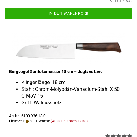
inkl. 19% MwSt.
IN DEN WARENKORB
Burg­vo­gel San­to­ku­mes­ser 18 cm – Jug­lans Line
Klin­gen­län­ge: 18 cm
Stahl: Chrom-​Molybdän-Vanadium-Stahl X 50
CrMoV 15
Griff: Wal­nuss­holz
Art.Nr.: 6100.936.18.0
Lieferzeit:
ca. 1 Woche
(Ausland abweichend)