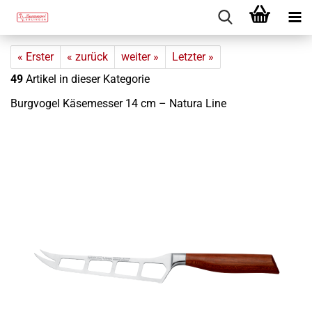
« Erster
« zurück
weiter »
Letzter »
49
Artikel in dieser Kategorie
Burg­vo­gel Kä­se­mes­ser 14 cm – Na­tu­ra Line