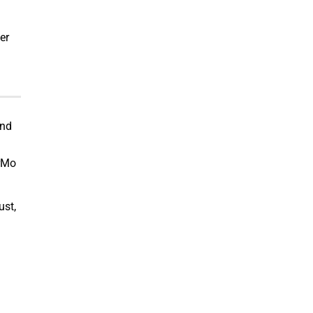
er
und
CrMo
ust,