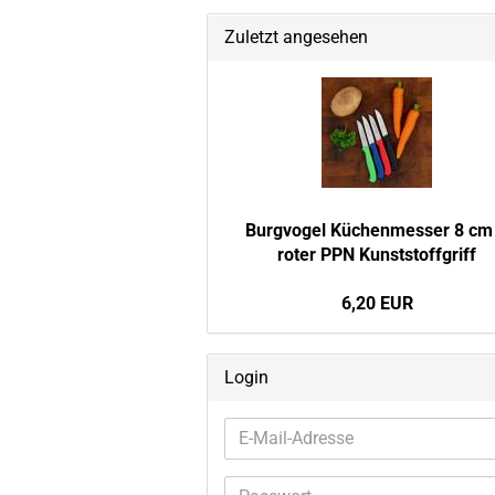
Zuletzt angesehen
Burg­vo­gel Kü­chen­mes­ser 8 cm
roter PPN Kunst­stoff­griff
6,20 EUR
Login
E-
Mail-
Adresse