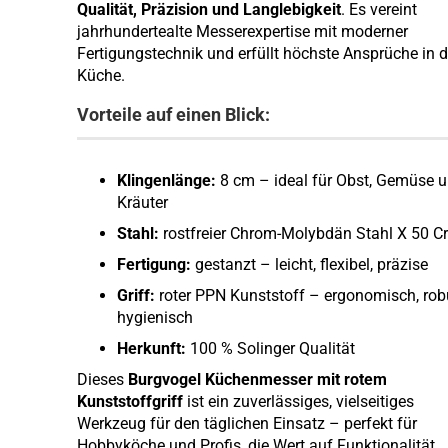
Qualität, Präzision und Langlebigkeit
. Es vereint
jahrhundertealte Messerexpertise mit moderner
Fertigungstechnik und erfüllt höchste Ansprüche in d
Küche.
Vorteile auf einen Blick:
Klingenlänge:
8 cm – ideal für Obst, Gemüse 
Kräuter
Stahl:
rostfreier Chrom-Molybdän Stahl X 50 
Fertigung:
gestanzt – leicht, flexibel, präzise
Griff:
roter PPN Kunststoff – ergonomisch, rob
hygienisch
Herkunft:
100 % Solinger Qualität
Dieses
Burgvogel Küchenmesser mit rotem
Kunststoffgriff
ist ein zuverlässiges, vielseitiges
Werkzeug für den täglichen Einsatz – perfekt für
Hobbyköche und Profis, die Wert auf Funktionalität,