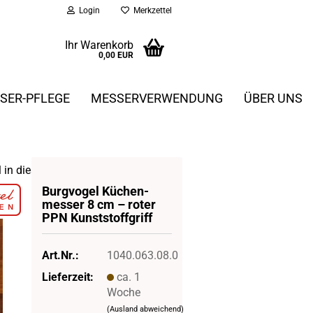
Login
Merkzettel
Ihr Warenkorb
0,00 EUR
SER-PFLEGE
MESSERVERWENDUNG
ÜBER UNS
l in dieser Kategorie
Burg­vo­gel Kü­chen­
mes­ser 8 cm – roter
PPN Kunst­stoff­griff
Art.Nr.:
1040.063.08.0
Lieferzeit:
ca. 1
Woche
(Ausland abweichend)