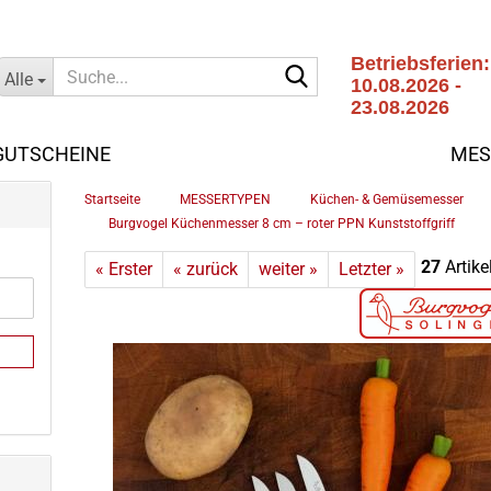
Betriebsferien:
Suche...
Alle
10.08.2026 -
23.08.2026
Letzter
Versandtag:
GUTSCHEINE
MES
07.08.2026
»
»
Startseite
MESSERTYPEN
Küchen- & Gemüsemesser
»
Burgvogel Küchenmesser 8 cm – roter PPN Kunststoffgriff
27
Artike
« Erster
« zurück
weiter »
Letzter »