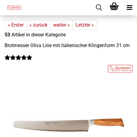
« Erster
« zurück
weiter »
Letzter »
53
Artikel in dieser Kategorie
Brot­mes­ser Oliva Line mit ita­lie­ni­scher Klin­gen­form 31 cm