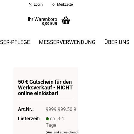
Login
Merkzettel
Ihr Warenkorb
0,00 EUR
SER-PFLEGE
MESSERVERWENDUNG
ÜBER UNS
50 € Gut­schein für den
Werks­ver­kauf - NICHT
on­line ein­lös­bar!
Art.Nr.:
9999.999.50.9
Lieferzeit:
ca. 3-4
Tage
(Ausland abweichend)