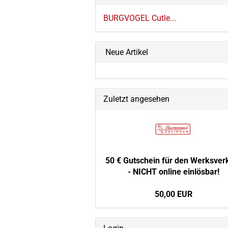
BURGVOGEL Cutle...
Neue Artikel
Zuletzt angesehen
50 € Gut­schein für den Werks­ver­
- NICHT on­line ein­lös­bar!
50,00 EUR